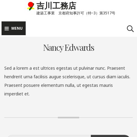
吉川工務店
Skip
to
建築工事業 京都府知事許可（特−3）第3517号
content
MENU
Nancy Edwards
Sed a lorem a est ultrices egestas ut pulvinar nunc. Praesent
hendrerit urna facilisis augue scelerisque, ut cursus diam iaculis.
Praesent posuere elementum nulla, ut egestas mauris
imperdiet et.