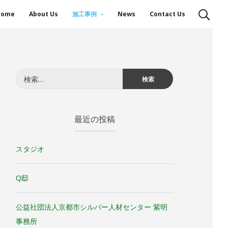
Home
About Us
施工事例
News
Contact Us
検
索:
最近の投稿
スタジオ
Q邸
公益社団法人京都市シルバー人材センター 紫明
事務所