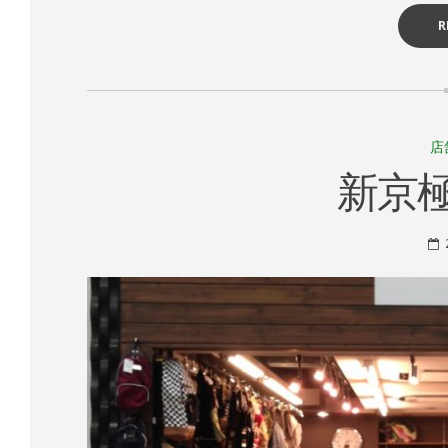
R
店
新京