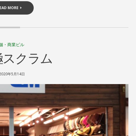
EAD MORE
舗・商業ビル
極スクラム
2020年5月14日
S
L
H
E
I
A
N
V
R
E
I
A
N
C
D
O