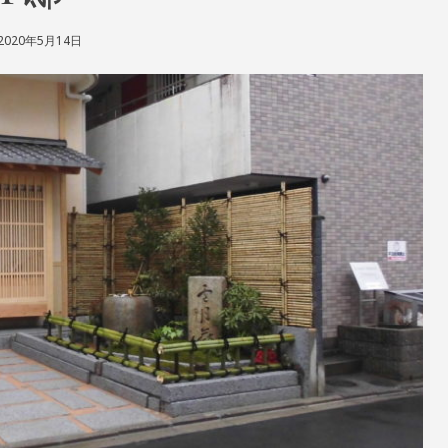
2020年5月14日
S
L
H
E
I
A
N
V
R
E
I
A
N
C
D
O
O
M
M
E
N
T
ON
F
邸