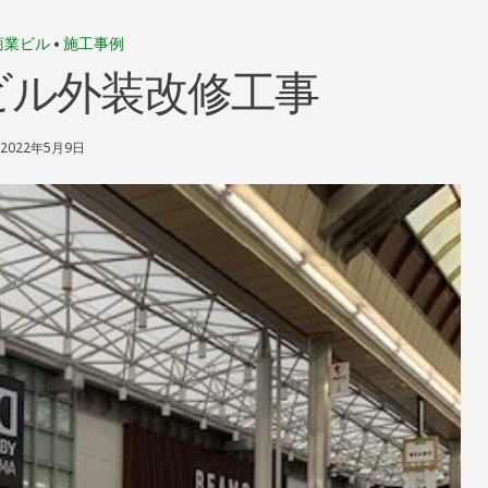
商業ビル
•
施工事例
ビル外装改修工事
2022年5月9日
S
H
I
N
R
I
N
D
O