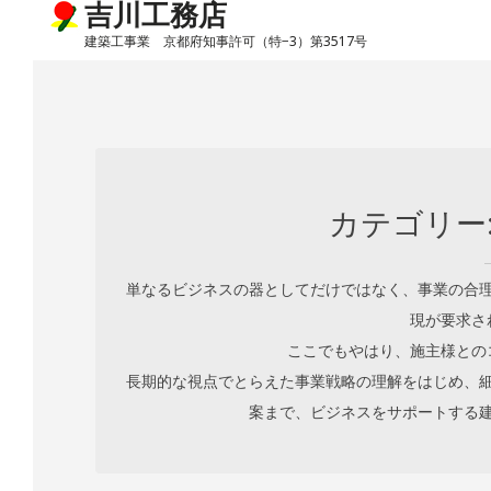
吉川工務店
建築工事業 京都府知事許可（特−3）第3517号
Skip
to
content
カテゴリー
単なるビジネスの器としてだけではなく、事業の合
現が要求さ
ここでもやはり、施主様との
長期的な視点でとらえた事業戦略の理解をはじめ、
案まで、ビジネスをサポートする