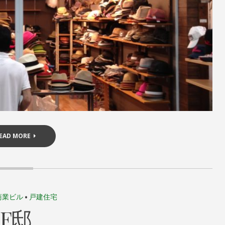
O
M
M
E
N
T
ON
新
京
極
ス
ク
EAD MORE
ラ
ム
商業ビル
•
戸建住宅
F邸