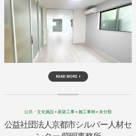
I
N
R
I
N
D
O
READ MORE
公共・文化施設
•
新築工事
•
施工事例
•
未分類
公益社団法人京都市シルバー人材セ
ンター 紫明事務所