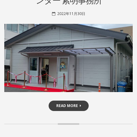
2022年11月30日
S
H
I
N
R
I
N
D
O
READ MORE