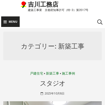
吉川工務店
Skip
to
建築工事業 京都府知事許可（特−3）第3517号
content
MENU
カテゴリー:
新築工事
戸建住宅
•
新築工事
•
施工事例
スタジオ
2025年10月8日
S
H