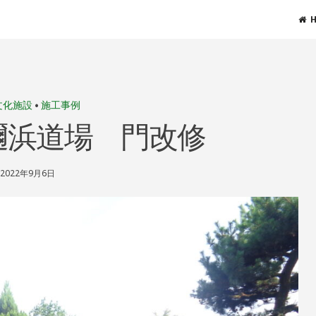
文化施設
•
施工事例
邇浜道場 門改修
2022年9月6日
S
H
I
N
R
I
N
D