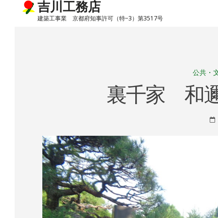
吉川工務店
建築工事業 京都府知事許可（特−3）第3517号
Skip
to
content
公共・
裏千家 和