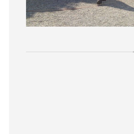
投
稿
ナ
ビ
ゲ
ー