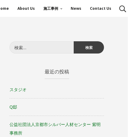
Home
About Us
施工事例
News
Contact Us
検
索:
最近の投稿
スタジオ
Q邸
公益社団法人京都市シルバー人材センター 紫明
事務所