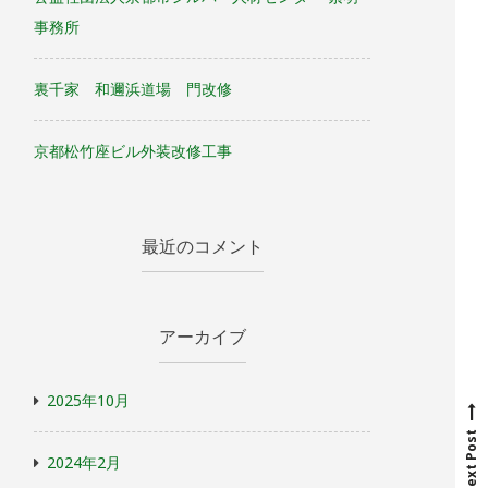
事務所
裏千家 和邇浜道場 門改修
京都松竹座ビル外装改修工事
最近のコメント
アーカイブ
N
e
x
t
p
o
s
t
2025年10月
Next Post
2024年2月