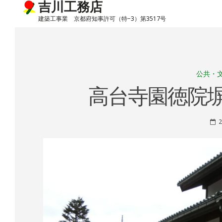
吉川工務店
建築工事業 京都府知事許可（特−3）第3517号
Skip
to
content
公共・
高台寺園徳院