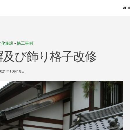
文化施設
•
施工事例
塀及び飾り格子改修
2021年10月18日
S
H
I
N
R
I
N
D