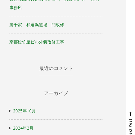
事務所
裏千家 和邇浜道場 門改修
京都松竹座ビル外装改修工事
最近のコメント
アーカイブ
N
e
x
t
p
o
s
t
2025年10月
Next Post
2024年2月