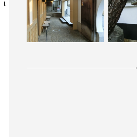
投
稿
ナ
ビ