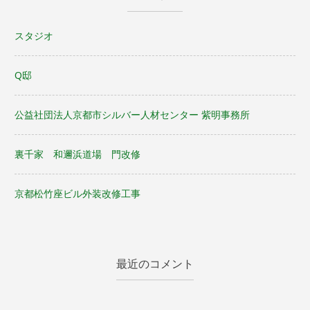
ン
スタジオ
Q邸
公益社団法人京都市シルバー人材センター 紫明事務所
裏千家 和邇浜道場 門改修
京都松竹座ビル外装改修工事
最近のコメント