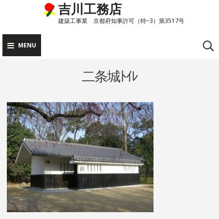
吉川工務店
Skip
to
建築工事業 京都府知事許可（特−3）第3517号
content
MENU
二条城ﾄｲﾚ