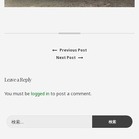
Previous
Previous Post
投
Next
post:
Next Post
稿
post:
ナ
Leave a Reply
ビ
You must be
logged in
to post a comment.
ゲ
ー
検
索:
シ