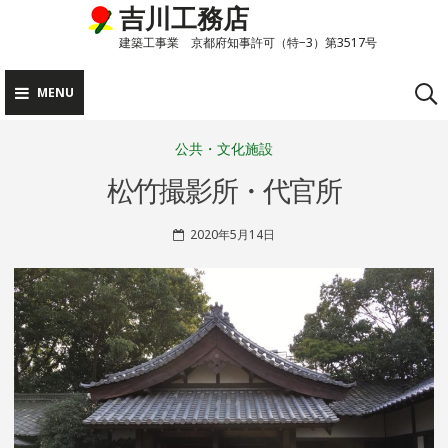
吉川工務店
Skip
to
建築工事業 京都府知事許可（特−3）第3517号
content
MENU
公共・文化施設
松竹撮影所・代官所
2020年5月14日
S
L
H
E
I
A
N
V
R
E
I
A
N
C
D
O