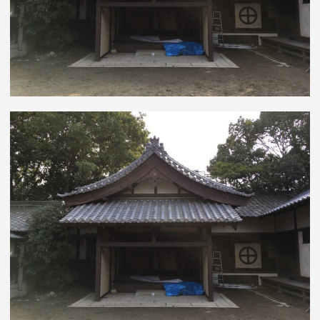
O
M
M
E
N
T
ON
松
竹
撮
影
所・
代
官
所