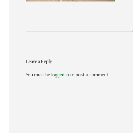
投
Leave a Reply
稿
ナ
You must be
logged in
to post a comment.
ビ
ゲ
ー
シ