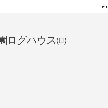
園ログハウス㈰