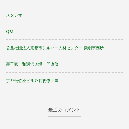
ン
スタジオ
Q邸
公益社団法人京都市シルバー人材センター 紫明事務所
裏千家 和邇浜道場 門改修
京都松竹座ビル外装改修工事
最近のコメント