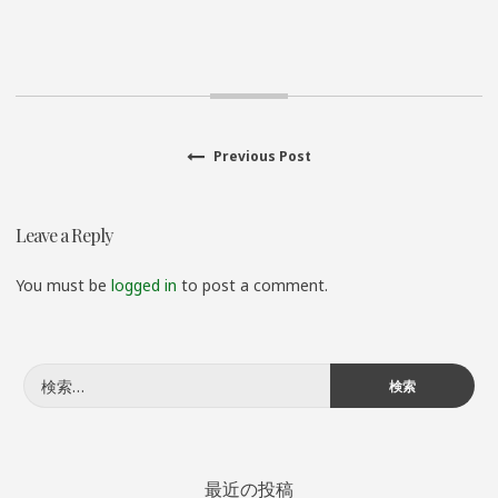
Previous
Previous Post
投
post:
稿
Leave a Reply
ナ
You must be
logged in
to post a comment.
ビ
ゲ
検
ー
索:
シ
最近の投稿
ョ