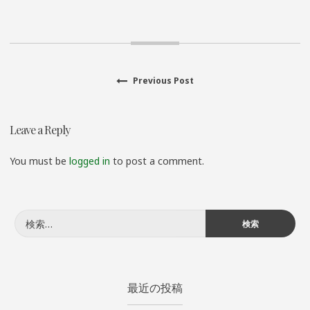
Previous
Previous Post
投
post:
稿
Leave a Reply
ナ
You must be
logged in
to post a comment.
ビ
ゲ
検
ー
索:
シ
最近の投稿
ョ