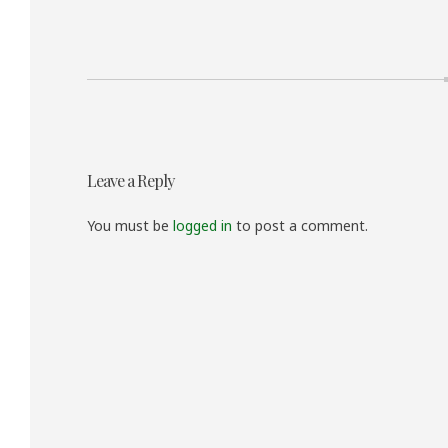
投
Leave a Reply
稿
ナ
You must be
logged in
to post a comment.
ビ
ゲ
ー
シ
ョ