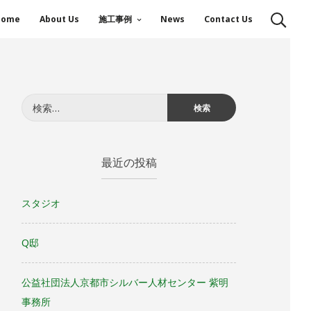
Home
About Us
施工事例
News
Contact Us
検
索:
最近の投稿
スタジオ
Q邸
公益社団法人京都市シルバー人材センター 紫明
事務所