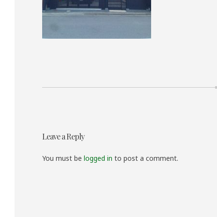
投
Leave a Reply
稿
ナ
You must be
logged in
to post a comment.
ビ
ゲ