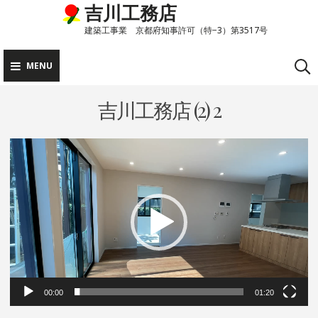
吉川工務店
Skip
to
建築工事業 京都府知事許可（特−3）第3517号
content
MENU
吉川工務店 (2) 2
動
画
プ
レ
ー
ヤ
ー
00:00
01:20