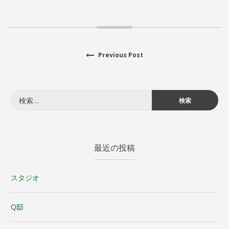
Previous
Previous Post
投
post:
稿
検
ナ
索:
ビ
ゲ
最近の投稿
ー
スタジオ
シ
Q邸
ョ